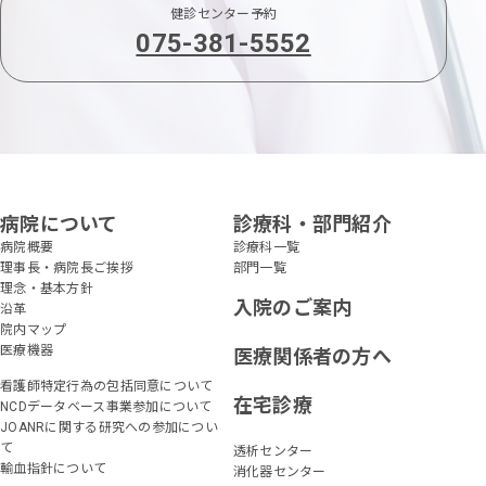
健診センター予約
075-381-5552
病院について
診療科・部門紹介
病院概要
診療科一覧
理事長・病院長ご挨拶
部門一覧
理念・基本方針
入院のご案内
沿革
院内マップ
医療機器
医療関係者の方へ
看護師特定行為の包括同意について
在宅診療
NCDデータベース事業参加について
JOANRに関する研究への参加につい
て
透析センター
輸血指針について
消化器センター