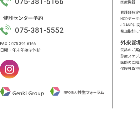
075-381-5166
医療機器
看護師特定
健診センター予約
NCDデー
JOANR
075-381-5552
輸血指針に
外来診
FAX：075-391-6166
日曜・年末年始は休診
受診のご案
診療スケジ
医師のご紹
保険外負担