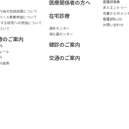
医療関係者の方へ
看護師募集
求人エントリー
行為の包括同意について
先輩からのメッ
在宅診療
タベース事業参加について
看護部BLOG
に関する研究への参加について
お問い合わせ
透析センター
ついて
消化器センター
療のご案内
健診のご案内
内
ュール
交通のご案内
介
料金表