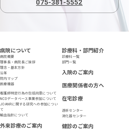
075-381-5552
病院について
診療科・部門紹介
病院概要
診療科一覧
理事長・病院長ご挨拶
部門一覧
理念・基本方針
入院のご案内
沿革
院内マップ
医療機器
医療関係者の方へ
看護師特定行為の包括同意について
在宅診療
NCDデータベース事業参加について
JOANRに関する研究への参加につい
て
透析センター
輸血指針について
消化器センター
外来診療のご案内
健診のご案内