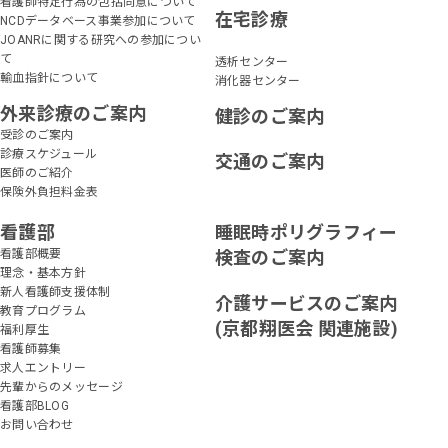
看護師特定行為の包括同意について
在宅診療
NCDデータベース事業参加について
JOANRに関する研究への参加につい
て
透析センター
輸血指針について
消化器センター
外来診療のご案内
健診のご案内
受診のご案内
診療スケジュール
交通のご案内
医師のご紹介
保険外負担料金表
看護部
睡眠時ポリグラフィー
看護部概要
検査のご案内
理念・基本方針
新人看護師支援体制
介護サービスのご案内
教育プログラム
(京都翔医会 関連施設)
福利厚生
看護師募集
求人エントリー
先輩からのメッセージ
看護部BLOG
お問い合わせ