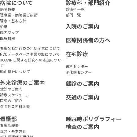
病院について
診療科・部門紹介
病院概要
診療科一覧
理事長・病院長ご挨拶
部門一覧
理念・基本方針
入院のご案内
沿革
院内マップ
医療機器
医療関係者の方へ
看護師特定行為の包括同意について
在宅診療
NCDデータベース事業参加について
JOANRに関する研究への参加につい
て
透析センター
輸血指針について
消化器センター
外来診療のご案内
健診のご案内
受診のご案内
診療スケジュール
交通のご案内
医師のご紹介
保険外負担料金表
看護部
睡眠時ポリグラフィー
看護部概要
検査のご案内
理念・基本方針