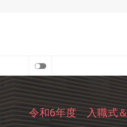
コ
ン
テ
ン
ツ
へ
ス
キ
ッ
プ
令和6年度 入職式