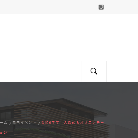
ーム
院内イベント
令和6年度 入職式＆オリエンテー
ョン