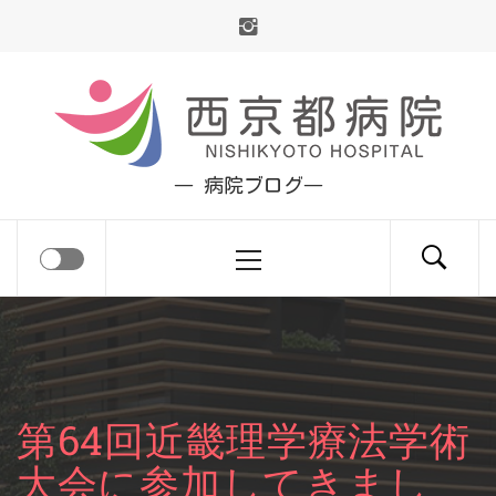
コ
ン
テ
ン
ツ
― 病院ブログ―
へ
ス
メ
キ
イ
ッ
ン
プ
メ
ニ
ュ
第64回近畿理学療法学術
ー
大会に参加してきまし