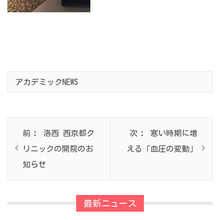
アカデミックNEWS
投
前
次
前
洛西 西京都ク
次
寒い時期に増
稿
の
の
リニックの開院のお
える「血圧の変動」
ナ
投
投
知らせ
ビ
稿:
稿:
ゲ
ー
最新ニュース